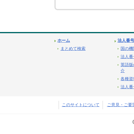
ホーム
法人番
まとめて検索
国の機
法人番
英語版
介
各種資
法人番
このサイトについて
ご意見・ご要