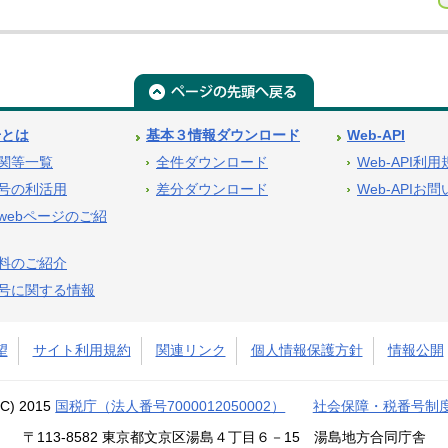
号とは
基本３情報ダウンロード
Web-API
関等一覧
全件ダウンロード
Web-API利
号の利活用
差分ダウンロード
Web-APIお
webページのご紹
料のご紹介
号に関する情報
望
サイト利用規約
関連リンク
個人情報保護方針
情報公開
(C) 2015
国税庁（法人番号7000012050002）
社会保障・税番号制
〒113-8582 東京都文京区湯島４丁目６－15 湯島地方合同庁舎