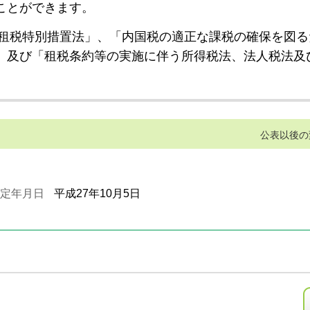
ことができます。
租税特別措置法」、「内国税の適正な課税の確保を図る
」及び「租税条約等の実施に伴う所得税法、法人税法及
公表以後の
定年月日
平成27年10月5日