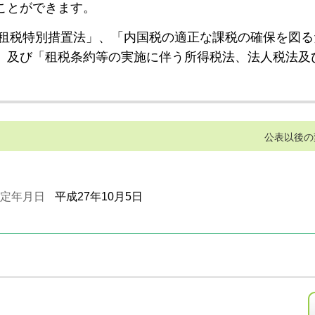
ことができます。
租税特別措置法」、「内国税の適正な課税の確保を図る
」及び「租税条約等の実施に伴う所得税法、法人税法及
公表以後の
定年月日
平成27年10月5日