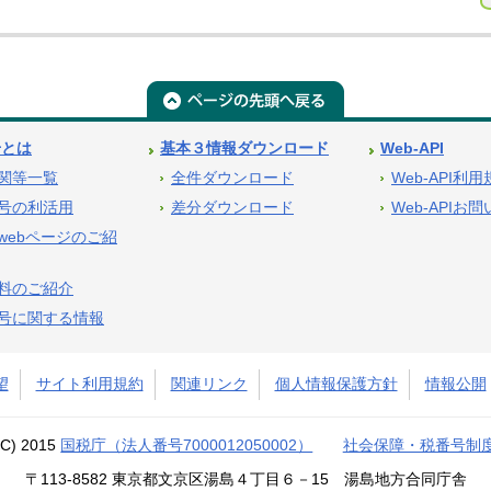
号とは
基本３情報ダウンロード
Web-API
関等一覧
全件ダウンロード
Web-API利
号の利活用
差分ダウンロード
Web-APIお
webページのご紹
料のご紹介
号に関する情報
望
サイト利用規約
関連リンク
個人情報保護方針
情報公開
(C) 2015
国税庁（法人番号7000012050002）
社会保障・税番号制
〒113-8582 東京都文京区湯島４丁目６－15 湯島地方合同庁舎