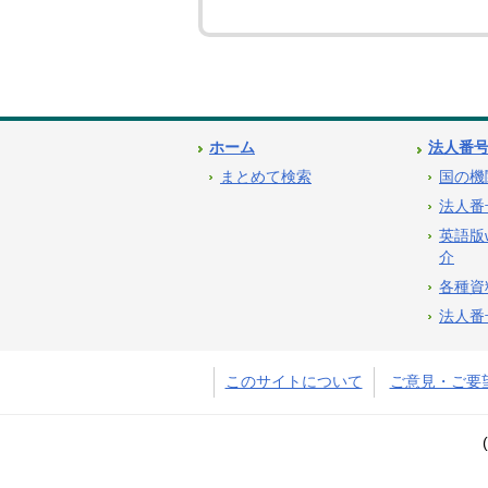
ホーム
法人番
まとめて検索
国の機
法人番
英語版
介
各種資
法人番
このサイトについて
ご意見・ご要