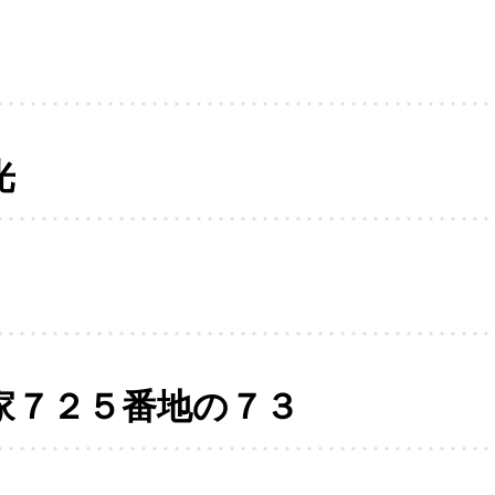
光
家７２５番地の７３