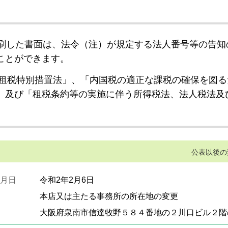
刷した書面は、法令（注）が規定する法人番号等の告知
ことができます。
租税特別措置法」、「内国税の適正な課税の確保を図る
」及び「租税条約等の実施に伴う所得税法、法人税法及
公表以後の
月日
令和2年2月6日
本店又は主たる事務所の所在地の変更
大阪府泉南市信達牧野５８４番地の２川口ビル２階