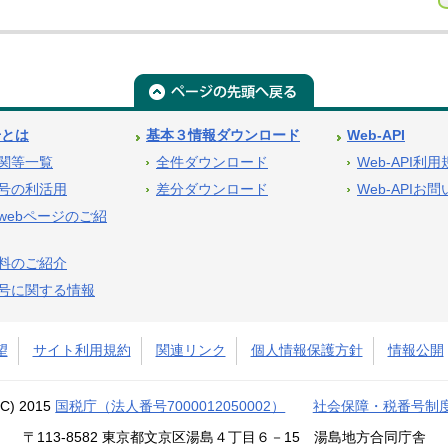
号とは
基本３情報ダウンロード
Web-API
関等一覧
全件ダウンロード
Web-API利
号の利活用
差分ダウンロード
Web-APIお
webページのご紹
料のご紹介
号に関する情報
望
サイト利用規約
関連リンク
個人情報保護方針
情報公開
(C) 2015
国税庁（法人番号7000012050002）
社会保障・税番号制
〒113-8582 東京都文京区湯島４丁目６－15 湯島地方合同庁舎