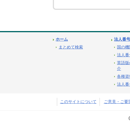
ホーム
法人番
まとめて検索
国の機
法人番
英語版
介
各種資
法人番
このサイトについて
ご意見・ご要