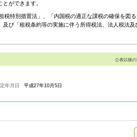
ことができます。
租税特別措置法」、「内国税の適正な課税の確保を図る
」及び「租税条約等の実施に伴う所得税法、法人税法及
公表以後の
定年月日
平成27年10月5日