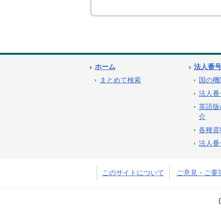
ホーム
法人番
まとめて検索
国の機
法人番
英語版
介
各種資
法人番
このサイトについて
ご意見・ご要