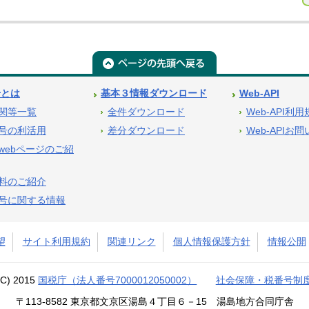
号とは
基本３情報ダウンロード
Web-API
関等一覧
全件ダウンロード
Web-API利
号の利活用
差分ダウンロード
Web-APIお
webページのご紹
料のご紹介
号に関する情報
望
サイト利用規約
関連リンク
個人情報保護方針
情報公開
(C) 2015
国税庁（法人番号7000012050002）
社会保障・税番号制
〒113-8582 東京都文京区湯島４丁目６－15 湯島地方合同庁舎