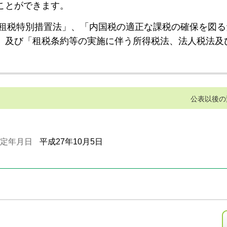
ことができます。
租税特別措置法」、「内国税の適正な課税の確保を図る
」及び「租税条約等の実施に伴う所得税法、法人税法及
公表以後の
定年月日
平成27年10月5日