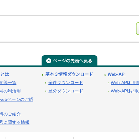
号とは
基本３情報ダウンロード
Web-API
関等一覧
全件ダウンロード
Web-API利
号の利活用
差分ダウンロード
Web-APIお
webページのご紹
料のご紹介
号に関する情報