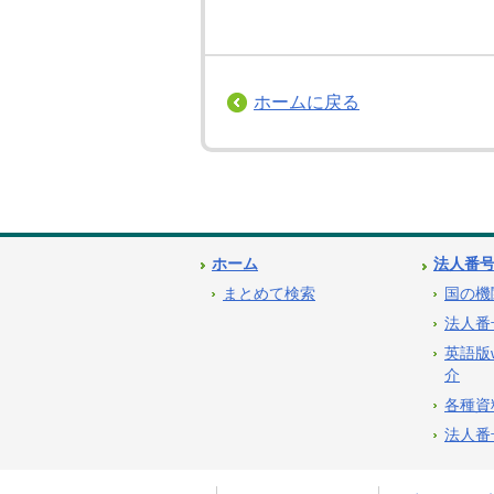
ホームに戻る
ホーム
法人番
まとめて検索
国の機
法人番
英語版
介
各種資
法人番