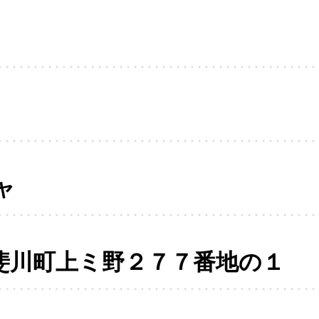
ャ
斐川町上ミ野２７７番地の１