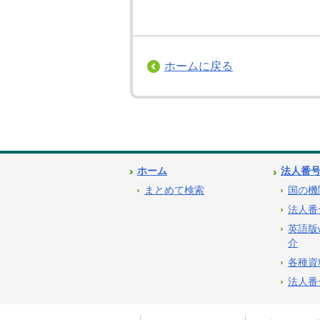
ホームに戻る
ホーム
法人番
まとめて検索
国の機
法人番
英語版
介
各種資
法人番