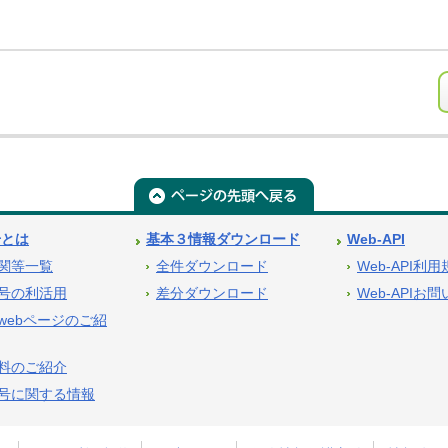
号とは
基本３情報ダウンロード
Web-API
関等一覧
全件ダウンロード
Web-API利
号の利活用
差分ダウンロード
Web-APIお
webページのご紹
料のご紹介
号に関する情報