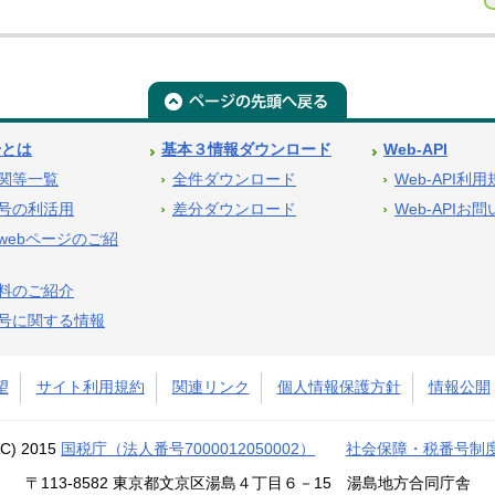
号とは
基本３情報ダウンロード
Web-API
関等一覧
全件ダウンロード
Web-API利
号の利活用
差分ダウンロード
Web-APIお
webページのご紹
料のご紹介
号に関する情報
望
サイト利用規約
関連リンク
個人情報保護方針
情報公開
(C) 2015
国税庁（法人番号7000012050002）
社会保障・税番号制
〒113-8582 東京都文京区湯島４丁目６－15 湯島地方合同庁舎