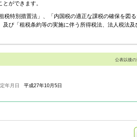
ことができます。
租税特別措置法」、「内国税の適正な課税の確保を図る
」及び「租税条約等の実施に伴う所得税法、法人税法及
公表以後の
定年月日
平成27年10月5日