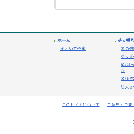
ホーム
法人番
まとめて検索
国の機
法人番
英語版
介
各種資
法人番
このサイトについて
ご意見・ご要