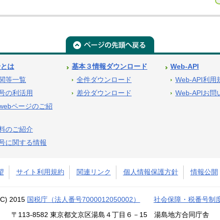
号とは
基本３情報ダウンロード
Web-API
関等一覧
全件ダウンロード
Web-API利
号の利活用
差分ダウンロード
Web-APIお
webページのご紹
料のご紹介
号に関する情報
望
サイト利用規約
関連リンク
個人情報保護方針
情報公開
(C) 2015
国税庁（法人番号7000012050002）
社会保障・税番号制
〒113-8582 東京都文京区湯島４丁目６－15 湯島地方合同庁舎