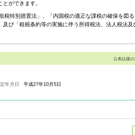
ことができます。
租税特別措置法」、「内国税の適正な課税の確保を図る
」及び「租税条約等の実施に伴う所得税法、法人税法及
公表以後の
定年月日
平成27年10月5日