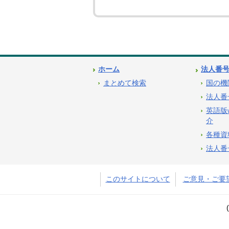
ホーム
法人番
まとめて検索
国の機
法人番
英語版
介
各種資
法人番
このサイトについて
ご意見・ご要