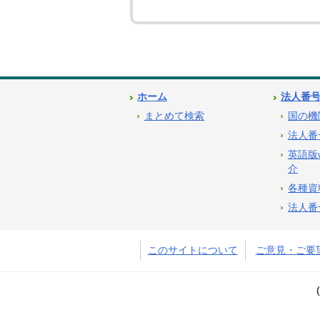
ホーム
法人番
まとめて検索
国の機
法人番
英語版
介
各種資
法人番
このサイトについて
ご意見・ご要