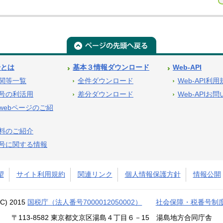
号とは
基本３情報ダウンロード
Web-API
関等一覧
全件ダウンロード
Web-API利
号の利活用
差分ダウンロード
Web-APIお
webページのご紹
料のご紹介
号に関する情報
望
サイト利用規約
関連リンク
個人情報保護方針
情報公開
(C) 2015
国税庁（法人番号7000012050002）
社会保障・税番号制
〒113-8582 東京都文京区湯島４丁目６－15 湯島地方合同庁舎