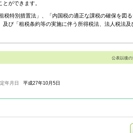
ことができます。
租税特別措置法」、「内国税の適正な課税の確保を図る
」及び「租税条約等の実施に伴う所得税法、法人税法及
公表以後の
定年月日
平成27年10月5日