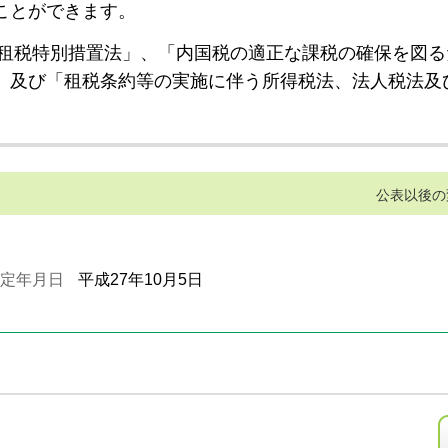
ことができます。
租税特別措置法」、「内国税の適正な課税の確保を図る
」及び「租税条約等の実施に伴う所得税法、法人税法及
公表以後の
定年月日
平成27年10月5日