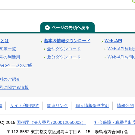
号とは
基本３情報ダウンロード
Web-API
関等一覧
全件ダウンロード
Web-API利
号の利活用
差分ダウンロード
Web-APIお
webページのご紹
料のご紹介
号に関する情報
望
サイト利用規約
関連リンク
個人情報保護方針
情報公開
(C) 2015
国税庁（法人番号7000012050002）
社会保障・税番号制
〒113-8582 東京都文京区湯島４丁目６－15 湯島地方合同庁舎