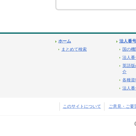
ホーム
法人番
まとめて検索
国の機
法人番
英語版
介
各種資
法人番
このサイトについて
ご意見・ご要