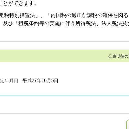
ことができます。
租税特別措置法」、「内国税の適正な課税の確保を図る
」及び「租税条約等の実施に伴う所得税法、法人税法及
公表以後の
定年月日
平成27年10月5日