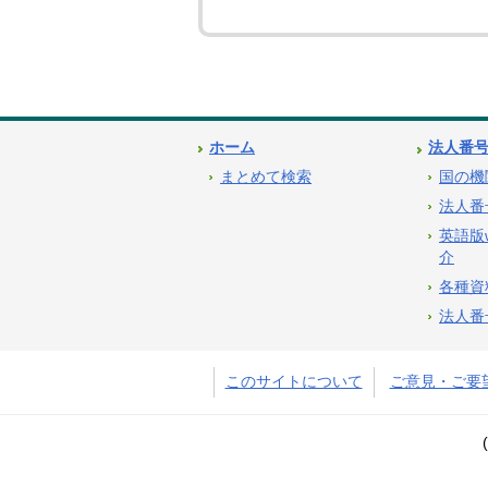
ホーム
法人番
まとめて検索
国の機
法人番
英語版
介
各種資
法人番
このサイトについて
ご意見・ご要