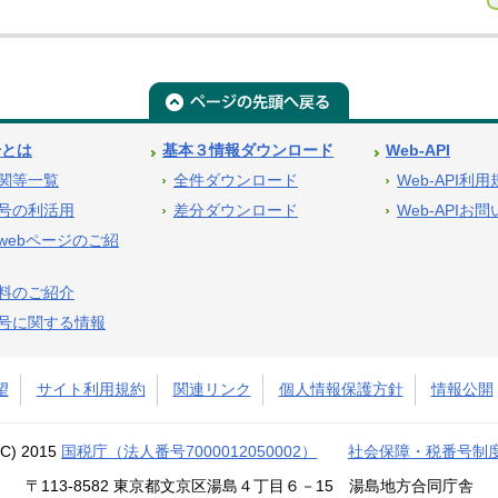
号とは
基本３情報ダウンロード
Web-API
関等一覧
全件ダウンロード
Web-API利
号の利活用
差分ダウンロード
Web-APIお
webページのご紹
料のご紹介
号に関する情報
望
サイト利用規約
関連リンク
個人情報保護方針
情報公開
(C) 2015
国税庁（法人番号7000012050002）
社会保障・税番号制
〒113-8582 東京都文京区湯島４丁目６－15 湯島地方合同庁舎