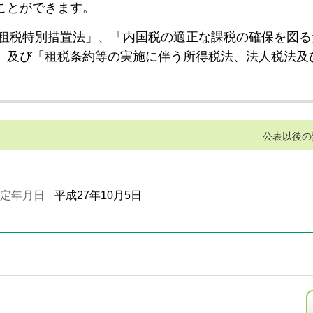
ことができます。
租税特別措置法」、「内国税の適正な課税の確保を図る
」及び「租税条約等の実施に伴う所得税法、法人税法及
公表以後の
定年月日
平成27年10月5日