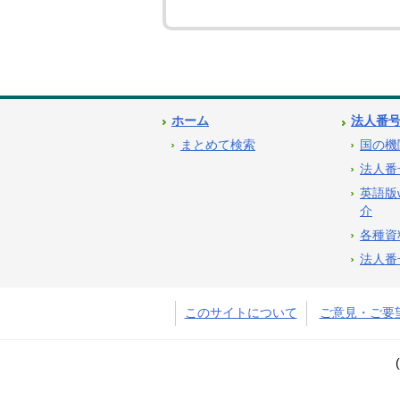
ホーム
法人番
まとめて検索
国の機
法人番
英語版
介
各種資
法人番
このサイトについて
ご意見・ご要