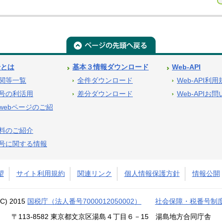
号とは
基本３情報ダウンロード
Web-API
関等一覧
全件ダウンロード
Web-API利
号の利活用
差分ダウンロード
Web-APIお
webページのご紹
料のご紹介
号に関する情報
望
サイト利用規約
関連リンク
個人情報保護方針
情報公開
(C) 2015
国税庁（法人番号7000012050002）
社会保障・税番号制
〒113-8582 東京都文京区湯島４丁目６－15 湯島地方合同庁舎