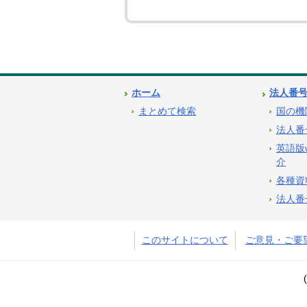
ホーム
法人番
まとめて検索
国の機
法人番
英語版
介
各種資
法人番
このサイトについて
ご意見・ご要