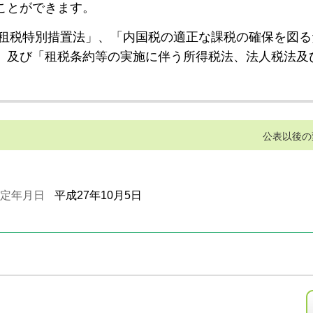
ことができます。
租税特別措置法」、「内国税の適正な課税の確保を図る
」及び「租税条約等の実施に伴う所得税法、法人税法及
公表以後の
定年月日
平成27年10月5日