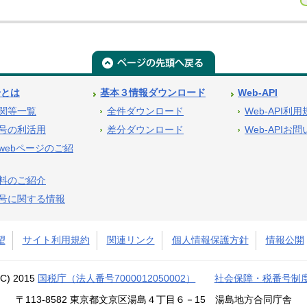
号とは
基本３情報ダウンロード
Web-API
関等一覧
全件ダウンロード
Web-API利
号の利活用
差分ダウンロード
Web-APIお
webページのご紹
料のご紹介
号に関する情報
望
サイト利用規約
関連リンク
個人情報保護方針
情報公開
(C) 2015
国税庁（法人番号7000012050002）
社会保障・税番号制
〒113-8582 東京都文京区湯島４丁目６－15 湯島地方合同庁舎