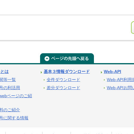
号とは
基本３情報ダウンロード
Web-API
関等一覧
全件ダウンロード
Web-API利
号の利活用
差分ダウンロード
Web-APIお
webページのご紹
料のご紹介
号に関する情報