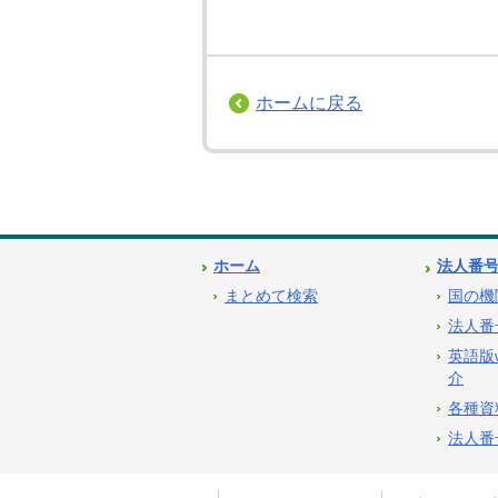
ホームに戻る
ホーム
法人番
まとめて検索
国の機
法人番
英語版
介
各種資
法人番