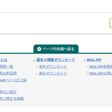
号とは
基本３情報ダウンロード
Web-API
関等一覧
全件ダウンロード
Web-API利
号の利活用
差分ダウンロード
Web-APIお
webページのご紹
料のご紹介
号に関する情報