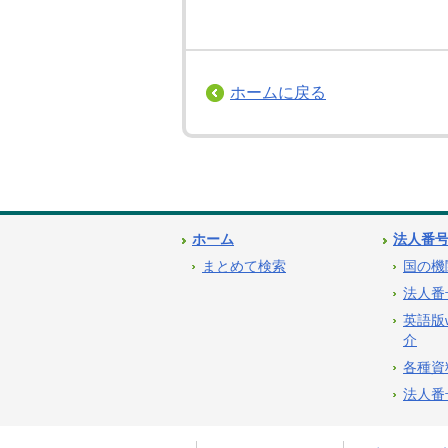
ホームに戻る
ホーム
法人番
まとめて検索
国の機
法人番
英語版
介
各種資
法人番