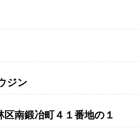
ウジン
林区南鍛冶町４１番地の１