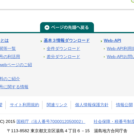
号とは
基本３情報ダウンロード
Web-API
関等一覧
全件ダウンロード
Web-API利
号の利活用
差分ダウンロード
Web-APIお
webページのご紹
料のご紹介
号に関する情報
望
サイト利用規約
関連リンク
個人情報保護方針
情報公開
(C) 2015
国税庁（法人番号7000012050002）
社会保障・税番号制
〒113-8582 東京都文京区湯島４丁目６－15 湯島地方合同庁舎