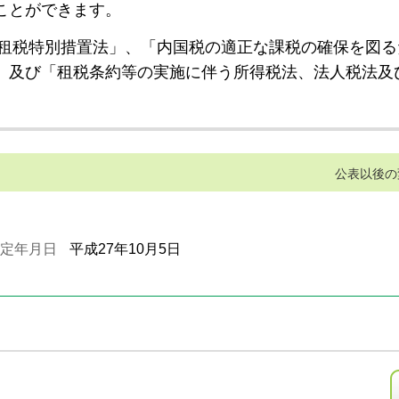
ことができます。
租税特別措置法」、「内国税の適正な課税の確保を図る
」及び「租税条約等の実施に伴う所得税法、法人税法及
公表以後の
定年月日
平成27年10月5日