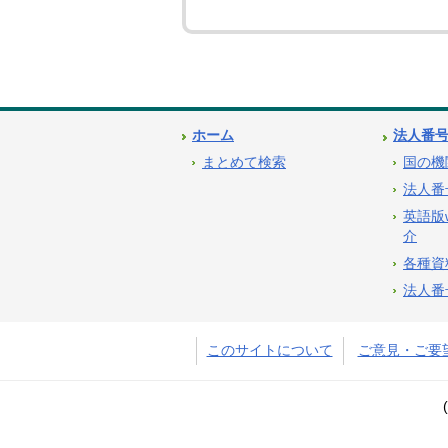
ホーム
法人番
まとめて検索
国の機
法人番
英語版
介
各種資
法人番
このサイトについて
ご意見・ご要