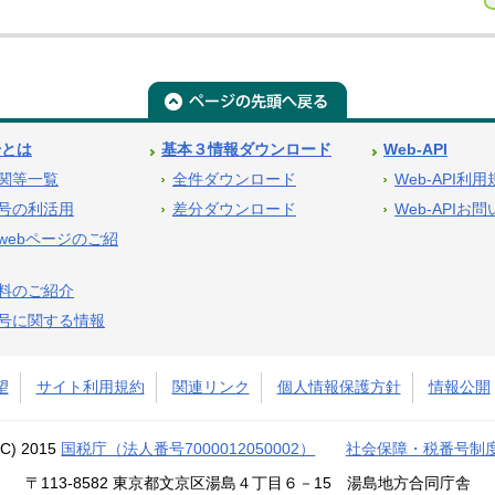
号とは
基本３情報ダウンロード
Web-API
関等一覧
全件ダウンロード
Web-API利
号の利活用
差分ダウンロード
Web-APIお
webページのご紹
料のご紹介
号に関する情報
望
サイト利用規約
関連リンク
個人情報保護方針
情報公開
(C) 2015
国税庁（法人番号7000012050002）
社会保障・税番号制
〒113-8582 東京都文京区湯島４丁目６－15 湯島地方合同庁舎