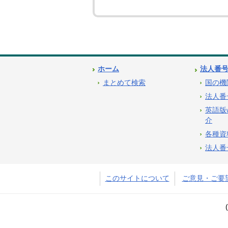
ホーム
法人番
まとめて検索
国の機
法人番
英語版
介
各種資
法人番
このサイトについて
ご意見・ご要