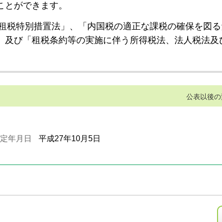
ことができます。
租税特別措置法」、「内国税の適正な課税の確保を図る
」及び「租税条約等の実施に伴う所得税法、法人税法及
公表以後の
定年月日
平成27年10月5日