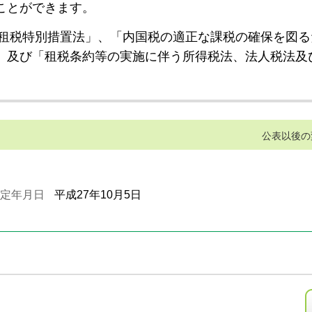
ことができます。
租税特別措置法」、「内国税の適正な課税の確保を図る
」及び「租税条約等の実施に伴う所得税法、法人税法及
公表以後の
定年月日
平成27年10月5日