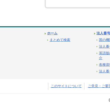
ホーム
法人番
まとめて検索
国の機
法人番
英語版
介
各種資
法人番
このサイトについて
ご意見・ご要