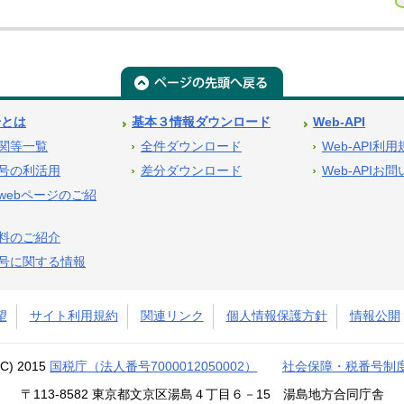
号とは
基本３情報ダウンロード
Web-API
関等一覧
全件ダウンロード
Web-API利
号の利活用
差分ダウンロード
Web-APIお
webページのご紹
料のご紹介
号に関する情報
望
サイト利用規約
関連リンク
個人情報保護方針
情報公開
(C) 2015
国税庁（法人番号7000012050002）
社会保障・税番号制
〒113-8582 東京都文京区湯島４丁目６－15 湯島地方合同庁舎