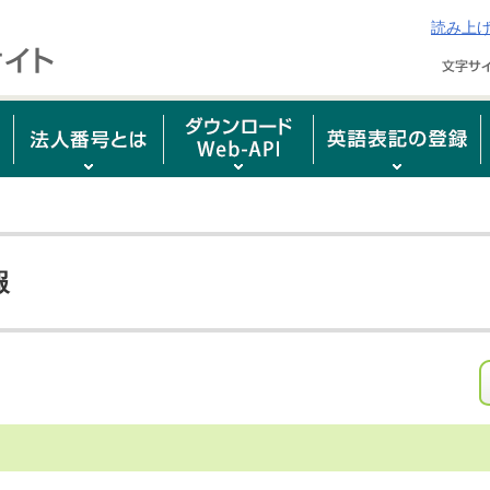
読み上
報