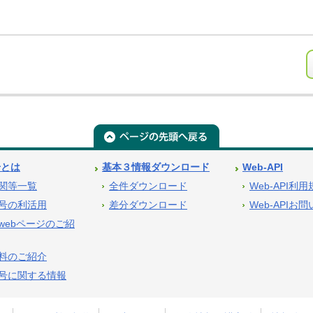
号とは
基本３情報ダウンロード
Web-API
関等一覧
全件ダウンロード
Web-API利
号の利活用
差分ダウンロード
Web-APIお
webページのご紹
料のご紹介
号に関する情報