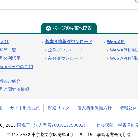
号とは
基本３情報ダウンロード
Web-API
関等一覧
全件ダウンロード
Web-API利
号の利活用
差分ダウンロード
Web-APIお
webページのご紹
料のご紹介
号に関する情報
望
サイト利用規約
関連リンク
個人情報保護方針
情報公開
(C) 2015
国税庁（法人番号7000012050002）
社会保障・税番号制
〒113-8582 東京都文京区湯島４丁目６－15 湯島地方合同庁舎