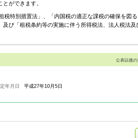
ことができます。
租税特別措置法」、「内国税の適正な課税の確保を図る
」及び「租税条約等の実施に伴う所得税法、法人税法及
公表以後の
定年月日
平成27年10月5日