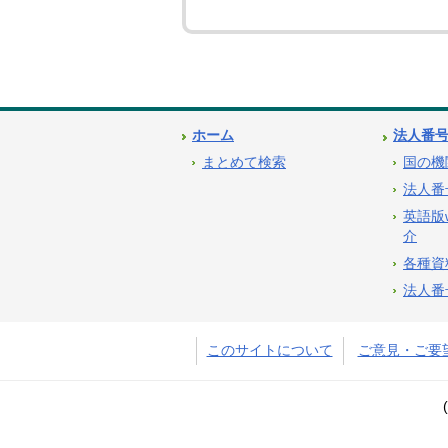
ホーム
法人番
まとめて検索
国の機
法人番
英語版
介
各種資
法人番
このサイトについて
ご意見・ご要