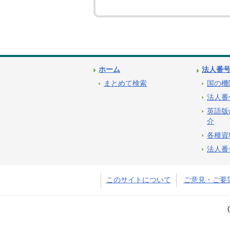
ホーム
法人番
まとめて検索
国の機
法人番
英語版
介
各種資
法人番
このサイトについて
ご意見・ご要