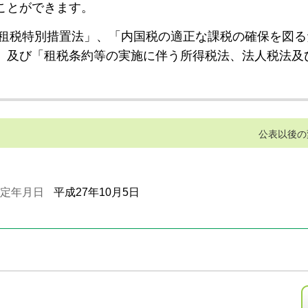
ことができます。
租税特別措置法」、「内国税の適正な課税の確保を図る
」及び「租税条約等の実施に伴う所得税法、法人税法及
公表以後の
定年月日
平成27年10月5日