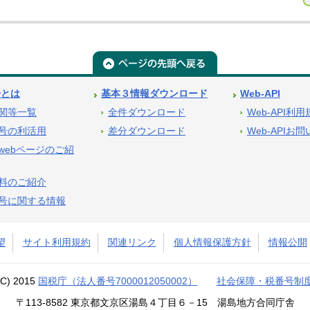
号とは
基本３情報ダウンロード
Web-API
関等一覧
全件ダウンロード
Web-API利
号の利活用
差分ダウンロード
Web-APIお
webページのご紹
料のご紹介
号に関する情報
望
サイト利用規約
関連リンク
個人情報保護方針
情報公開
(C) 2015
国税庁（法人番号7000012050002）
社会保障・税番号制
〒113-8582 東京都文京区湯島４丁目６－15 湯島地方合同庁舎