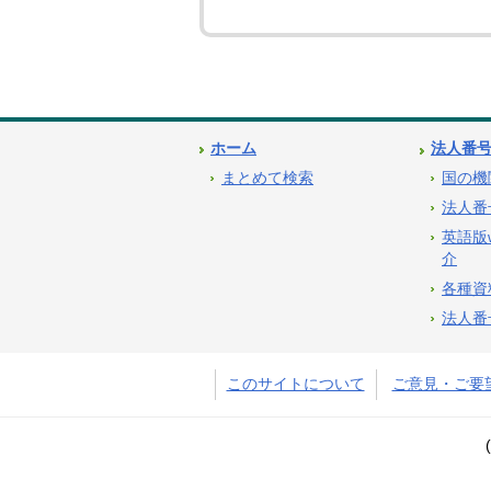
ホーム
法人番
まとめて検索
国の機
法人番
英語版
介
各種資
法人番
このサイトについて
ご意見・ご要