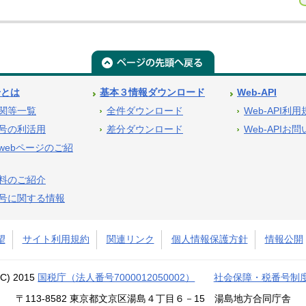
号とは
基本３情報ダウンロード
Web-API
関等一覧
全件ダウンロード
Web-API利
号の利活用
差分ダウンロード
Web-APIお
webページのご紹
料のご紹介
号に関する情報
望
サイト利用規約
関連リンク
個人情報保護方針
情報公開
(C) 2015
国税庁（法人番号7000012050002）
社会保障・税番号制
〒113-8582 東京都文京区湯島４丁目６－15 湯島地方合同庁舎