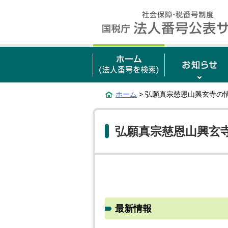
ホーム
> 弘願真宗慈恩山興玄寺の
弘願真宗慈恩山興玄
最新情報