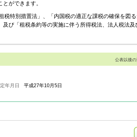
ことができます。
租税特別措置法」、「内国税の適正な課税の確保を図る
」及び「租税条約等の実施に伴う所得税法、法人税法及
公表以後の
定年月日
平成27年10月5日