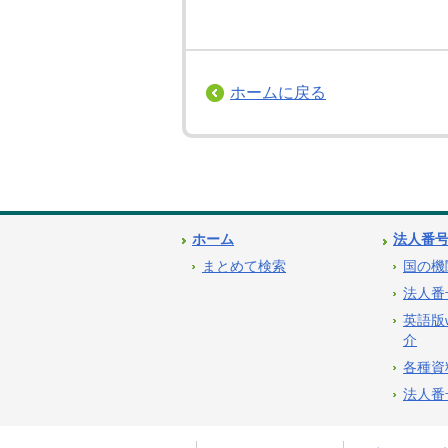
ホームに戻る
ホーム
法人番
まとめて検索
国の機
法人番
英語版
介
各種資
法人番