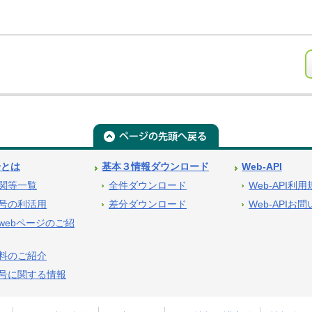
号とは
基本３情報ダウンロード
Web-API
関等一覧
全件ダウンロード
Web-API利
号の利活用
差分ダウンロード
Web-APIお
webページのご紹
料のご紹介
号に関する情報