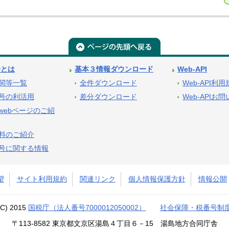
号とは
基本３情報ダウンロード
Web-API
関等一覧
全件ダウンロード
Web-API利
号の利活用
差分ダウンロード
Web-APIお
webページのご紹
料のご紹介
号に関する情報
望
サイト利用規約
関連リンク
個人情報保護方針
情報公開
(C) 2015
国税庁（法人番号7000012050002）
社会保障・税番号制
〒113-8582 東京都文京区湯島４丁目６－15 湯島地方合同庁舎