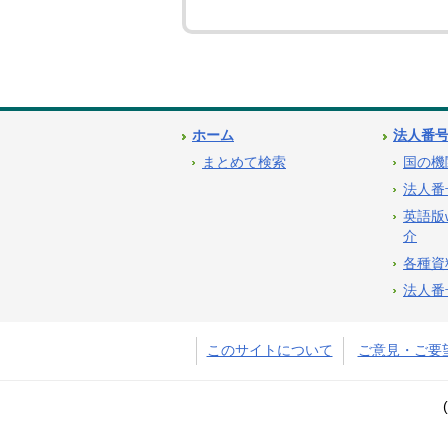
ホーム
法人番
まとめて検索
国の機
法人番
英語版
介
各種資
法人番
このサイトについて
ご意見・ご要