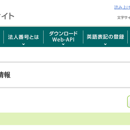
読み上
情報