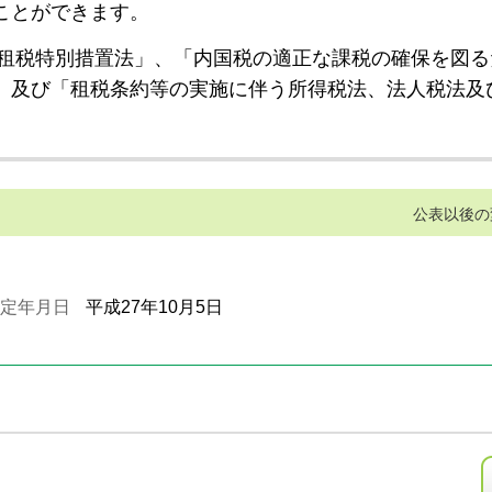
ことができます。
租税特別措置法」、「内国税の適正な課税の確保を図る
」及び「租税条約等の実施に伴う所得税法、法人税法及
公表以後の
定年月日
平成27年10月5日