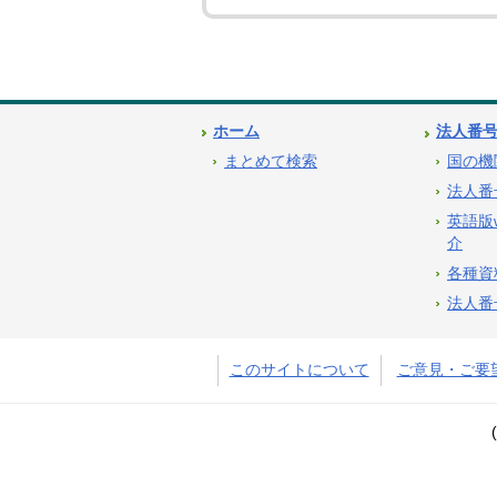
ホーム
法人番
まとめて検索
国の機
法人番
英語版
介
各種資
法人番
このサイトについて
ご意見・ご要