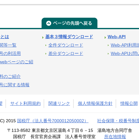
号とは
基本３情報ダウンロード
Web-API
関等一覧
全件ダウンロード
Web-API利
号の利活用
差分ダウンロード
Web-APIお
webページのご紹
料のご紹介
号に関する情報
望
サイト利用規約
関連リンク
個人情報保護方針
情報公開
(C) 2015
国税庁（法人番号7000012050002）
社会保障・税番号制
〒113-8582 東京都文京区湯島４丁目６－15 湯島地方合同庁舎
国税庁 長官官房企画課 法人番号管理室
所在地情報