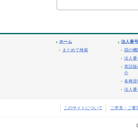
ホーム
法人番
まとめて検索
国の機
法人番
英語版
介
各種資
法人番
このサイトについて
ご意見・ご要