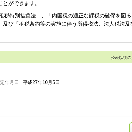
ことができます。
租税特別措置法」、「内国税の適正な課税の確保を図る
」及び「租税条約等の実施に伴う所得税法、法人税法及
公表以後の
定年月日
平成27年10月5日