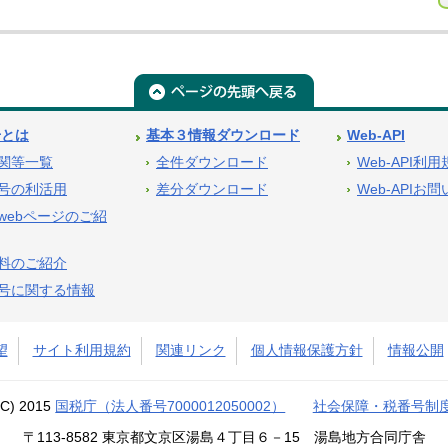
号とは
基本３情報ダウンロード
Web-API
関等一覧
全件ダウンロード
Web-API利
号の利活用
差分ダウンロード
Web-APIお
webページのご紹
料のご紹介
号に関する情報
望
サイト利用規約
関連リンク
個人情報保護方針
情報公開
(C) 2015
国税庁（法人番号7000012050002）
社会保障・税番号制
〒113-8582 東京都文京区湯島４丁目６－15 湯島地方合同庁舎