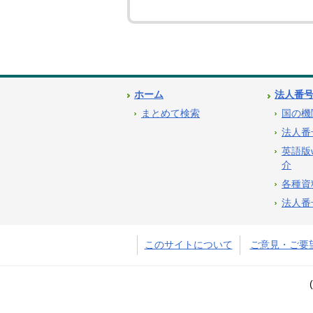
ホーム
法人番
まとめて検索
国の機
法人番
英語版
介
各種資
法人番
このサイトについて
ご意見・ご要