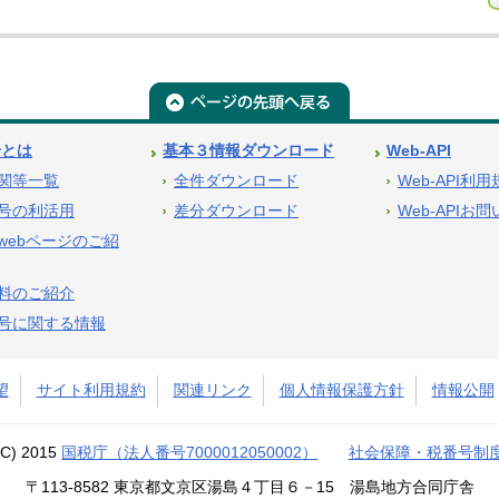
号とは
基本３情報ダウンロード
Web-API
関等一覧
全件ダウンロード
Web-API利
号の利活用
差分ダウンロード
Web-APIお
webページのご紹
料のご紹介
号に関する情報
望
サイト利用規約
関連リンク
個人情報保護方針
情報公開
(C) 2015
国税庁（法人番号7000012050002）
社会保障・税番号制
〒113-8582 東京都文京区湯島４丁目６－15 湯島地方合同庁舎