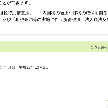
ことができます。
租税特別措置法」、「内国税の適正な課税の確保を図る
」及び「租税条約等の実施に伴う所得税法、法人税法及
公表以後の
定年月日
平成27年10月5日