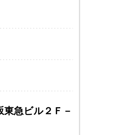
坂東急ビル２Ｆ－