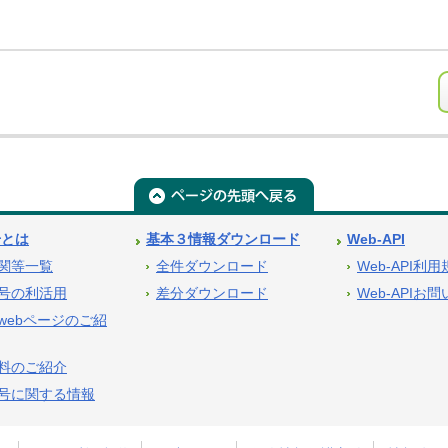
号とは
基本３情報ダウンロード
Web-API
関等一覧
全件ダウンロード
Web-API利
号の利活用
差分ダウンロード
Web-APIお
webページのご紹
料のご紹介
号に関する情報