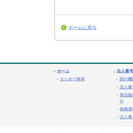
ホームに戻る
ホーム
法人番
まとめて検索
国の機
法人番
英語版
介
各種資
法人番