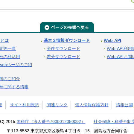
号とは
基本３情報ダウンロード
Web-API
関等一覧
全件ダウンロード
Web-API利
号の利活用
差分ダウンロード
Web-APIお
webページのご紹
料のご紹介
号に関する情報
望
サイト利用規約
関連リンク
個人情報保護方針
情報公開
(C) 2015
国税庁（法人番号7000012050002）
社会保障・税番号制
〒113-8582 東京都文京区湯島４丁目６－15 湯島地方合同庁舎