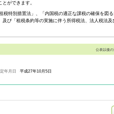
ことができます。
租税特別措置法」、「内国税の適正な課税の確保を図る
」及び「租税条約等の実施に伴う所得税法、法人税法及
公表以後の
定年月日
平成27年10月5日