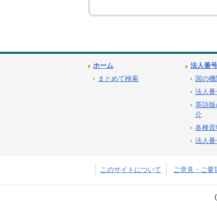
ホーム
法人番
まとめて検索
国の機
法人番
英語版
介
各種資
法人番
このサイトについて
ご意見・ご要