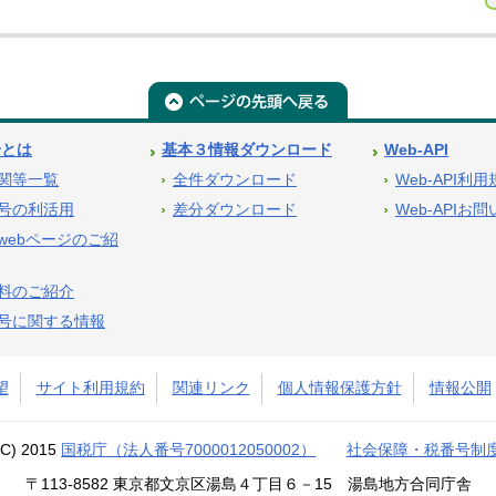
号とは
基本３情報ダウンロード
Web-API
関等一覧
全件ダウンロード
Web-API利
号の利活用
差分ダウンロード
Web-APIお
webページのご紹
料のご紹介
号に関する情報
望
サイト利用規約
関連リンク
個人情報保護方針
情報公開
(C) 2015
国税庁（法人番号7000012050002）
社会保障・税番号制
〒113-8582 東京都文京区湯島４丁目６－15 湯島地方合同庁舎