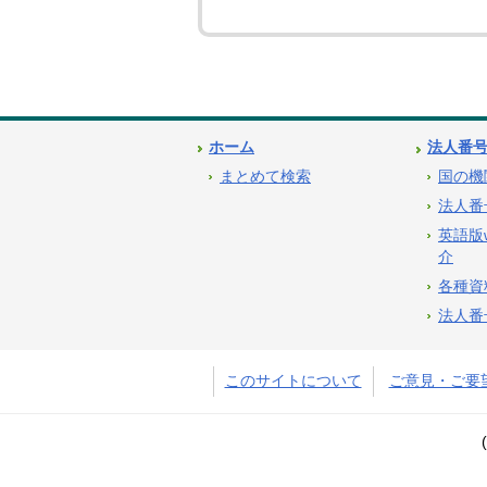
ホーム
法人番
まとめて検索
国の機
法人番
英語版
介
各種資
法人番
このサイトについて
ご意見・ご要