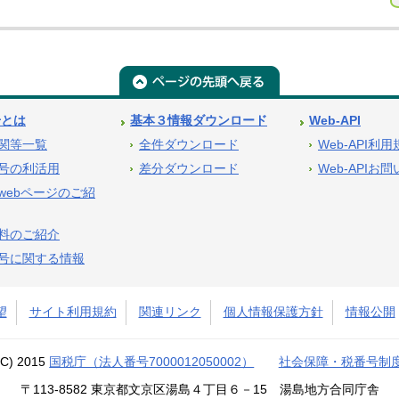
号とは
基本３情報ダウンロード
Web-API
関等一覧
全件ダウンロード
Web-API利
号の利活用
差分ダウンロード
Web-APIお
webページのご紹
料のご紹介
号に関する情報
望
サイト利用規約
関連リンク
個人情報保護方針
情報公開
(C) 2015
国税庁（法人番号7000012050002）
社会保障・税番号制
〒113-8582 東京都文京区湯島４丁目６－15 湯島地方合同庁舎