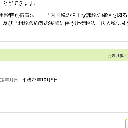
ことができます。
租税特別措置法」、「内国税の適正な課税の確保を図る
」及び「租税条約等の実施に伴う所得税法、法人税法及
公表以後の
定年月日
平成27年10月5日