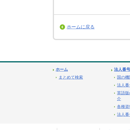
ホームに戻る
ホーム
法人番
まとめて検索
国の機
法人番
英語版
介
各種資
法人番