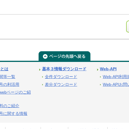
号とは
基本３情報ダウンロード
Web-API
関等一覧
全件ダウンロード
Web-API利
号の利活用
差分ダウンロード
Web-APIお
webページのご紹
料のご紹介
号に関する情報