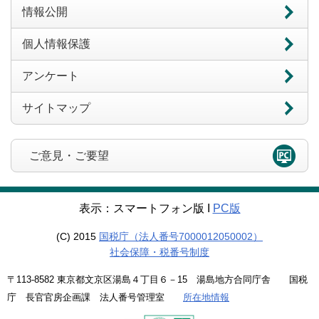
情報公開
個人情報保護
アンケート
サイトマップ
ご意見・ご要望
表示：スマートフォン版 Ι
PC版
(C) 2015
国税庁（法人番号7000012050002）
社会保障・税番号制度
〒113-8582 東京都文京区湯島４丁目６－15 湯島地方合同庁舎 国税
庁 長官官房企画課 法人番号管理室
所在地情報