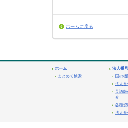
ホームに戻る
ホーム
法人番
まとめて検索
国の機
法人番
英語版
介
各種資
法人番