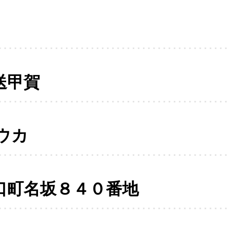
送甲賀
ウカ
口町名坂８４０番地