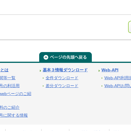
号とは
基本３情報ダウンロード
Web-API
関等一覧
全件ダウンロード
Web-API利
号の利活用
差分ダウンロード
Web-APIお
webページのご紹
料のご紹介
号に関する情報