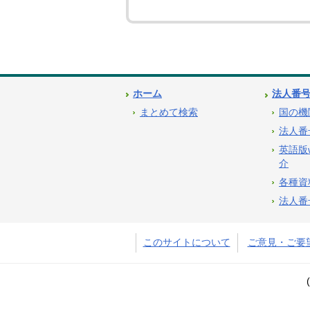
ホーム
法人番
まとめて検索
国の機
法人番
英語版
介
各種資
法人番
このサイトについて
ご意見・ご要