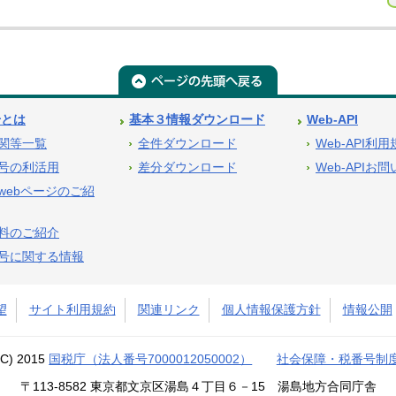
号とは
基本３情報ダウンロード
Web-API
関等一覧
全件ダウンロード
Web-API利
号の利活用
差分ダウンロード
Web-APIお
webページのご紹
料のご紹介
号に関する情報
望
サイト利用規約
関連リンク
個人情報保護方針
情報公開
(C) 2015
国税庁（法人番号7000012050002）
社会保障・税番号制
〒113-8582 東京都文京区湯島４丁目６－15 湯島地方合同庁舎