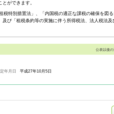
ことができます。
租税特別措置法」、「内国税の適正な課税の確保を図る
」及び「租税条約等の実施に伴う所得税法、法人税法及
公表以後の
定年月日
平成27年10月5日