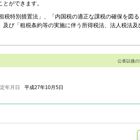
ことができます。
租税特別措置法」、「内国税の適正な課税の確保を図る
」及び「租税条約等の実施に伴う所得税法、法人税法及
公表以後の
定年月日
平成27年10月5日