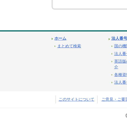
ホーム
法人番
まとめて検索
国の機
法人番
英語版
介
各種資
法人番
このサイトについて
ご意見・ご要