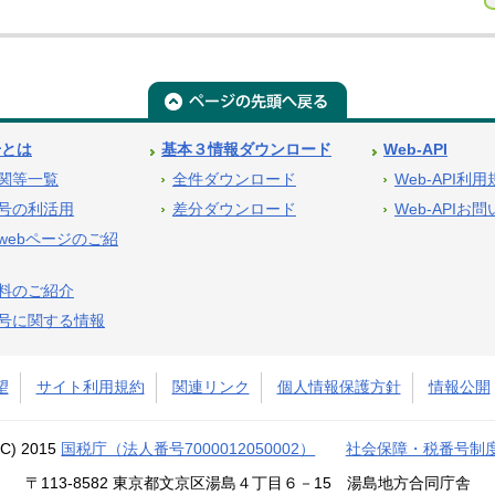
号とは
基本３情報ダウンロード
Web-API
関等一覧
全件ダウンロード
Web-API利
号の利活用
差分ダウンロード
Web-APIお
webページのご紹
料のご紹介
号に関する情報
望
サイト利用規約
関連リンク
個人情報保護方針
情報公開
(C) 2015
国税庁（法人番号7000012050002）
社会保障・税番号制
〒113-8582 東京都文京区湯島４丁目６－15 湯島地方合同庁舎