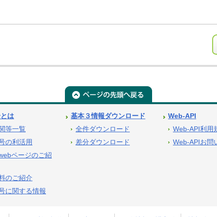
号とは
基本３情報ダウンロード
Web-API
関等一覧
全件ダウンロード
Web-API利
号の利活用
差分ダウンロード
Web-APIお
webページのご紹
料のご紹介
号に関する情報