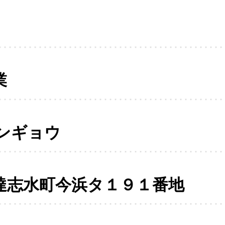
業
ンギョウ
達志水町今浜タ１９１番地