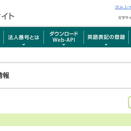
読み上
情報