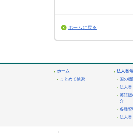
ホームに戻る
ホーム
法人番
まとめて検索
国の機
法人番
英語版
介
各種資
法人番