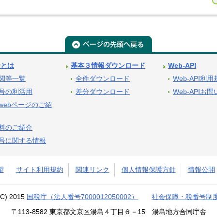
号とは
基本３情報ダウンロード
Web-API
関等一覧
全件ダウンロード
Web-API利
号の利活用
差分ダウンロード
Web-APIお
webページのご紹
料のご紹介
号に関する情報
望
サイト利用規約
関連リンク
個人情報保護方針
情報公開
(C) 2015
国税庁（法人番号7000012050002）
社会保障・税番号制
〒113-8582 東京都文京区湯島４丁目６－15 湯島地方合同庁舎