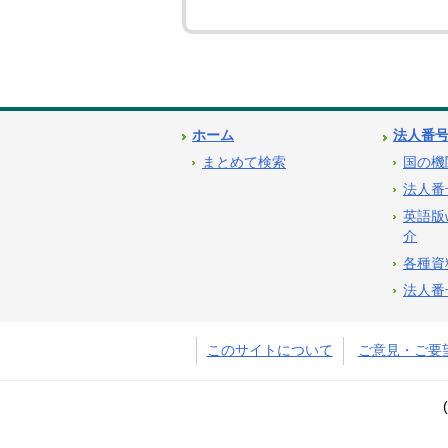
ホーム
法人番
まとめて検索
国の機
法人番
英語版
介
各種資
法人番
このサイトについて
ご意見・ご要