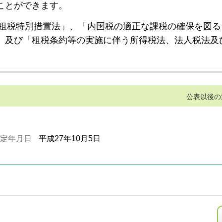
ことができます。
租税特別措置法」、「内国税の適正な課税の確保を図る
」及び「租税条約等の実施に伴う所得税法、法人税法及
公表以後の
定年月日
平成27年10月5日