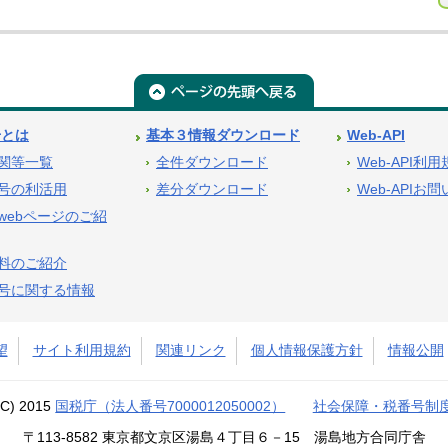
号とは
基本３情報ダウンロード
Web-API
関等一覧
全件ダウンロード
Web-API利
号の利活用
差分ダウンロード
Web-APIお
webページのご紹
料のご紹介
号に関する情報
望
サイト利用規約
関連リンク
個人情報保護方針
情報公開
(C) 2015
国税庁（法人番号7000012050002）
社会保障・税番号制
〒113-8582 東京都文京区湯島４丁目６－15 湯島地方合同庁舎