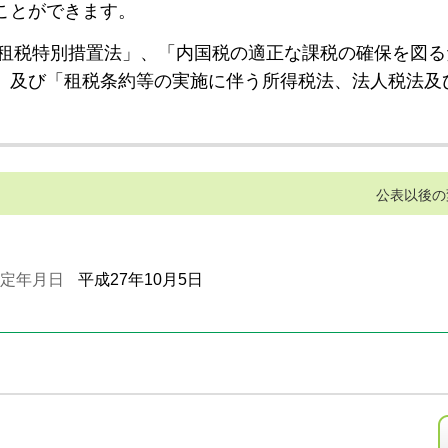
ことができます。
租税特別措置法」、「内国税の適正な課税の確保を図る
」及び「租税条約等の実施に伴う所得税法、法人税法及
公表以後の
定年月日
平成27年10月5日