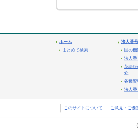
ホーム
法人番
まとめて検索
国の機
法人番
英語版
介
各種資
法人番
このサイトについて
ご意見・ご要