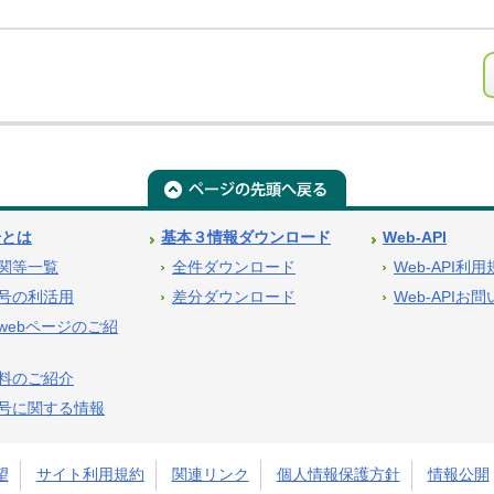
号とは
基本３情報ダウンロード
Web-API
関等一覧
全件ダウンロード
Web-API利
号の利活用
差分ダウンロード
Web-APIお
webページのご紹
料のご紹介
号に関する情報
望
サイト利用規約
関連リンク
個人情報保護方針
情報公開