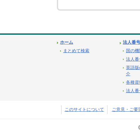
ホーム
法人番
まとめて検索
国の機
法人番
英語版
介
各種資
法人番
このサイトについて
ご意見・ご要