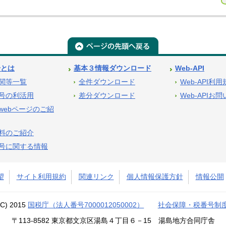
号とは
基本３情報ダウンロード
Web-API
関等一覧
全件ダウンロード
Web-API利
号の利活用
差分ダウンロード
Web-APIお
webページのご紹
料のご紹介
号に関する情報
望
サイト利用規約
関連リンク
個人情報保護方針
情報公開
(C) 2015
国税庁（法人番号7000012050002）
社会保障・税番号制
〒113-8582 東京都文京区湯島４丁目６－15 湯島地方合同庁舎