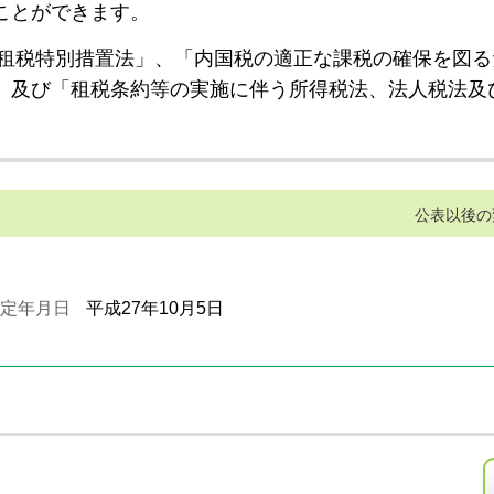
ことができます。
租税特別措置法」、「内国税の適正な課税の確保を図る
」及び「租税条約等の実施に伴う所得税法、法人税法及
公表以後の
定年月日
平成27年10月5日