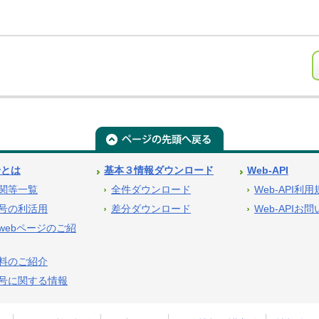
号とは
基本３情報ダウンロード
Web-API
関等一覧
全件ダウンロード
Web-API利
号の利活用
差分ダウンロード
Web-APIお
webページのご紹
料のご紹介
号に関する情報