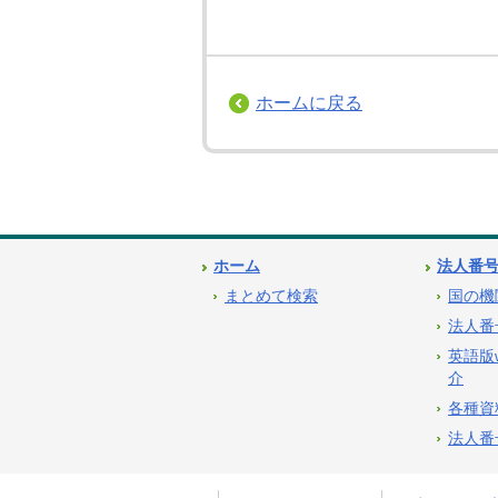
ホームに戻る
ホーム
法人番
まとめて検索
国の機
法人番
英語版
介
各種資
法人番