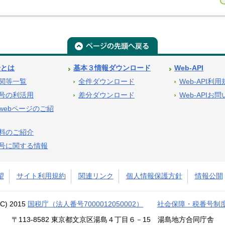
号とは
基本３情報ダウンロード
Web-API
関等一覧
全件ダウンロード
Web-API利
号の利活用
差分ダウンロード
Web-APIお
webページのご紹
料のご紹介
号に関する情報
望
サイト利用規約
関連リンク
個人情報保護方針
情報公開
(C) 2015
国税庁（法人番号7000012050002）
社会保障・税番号制
〒113-8582 東京都文京区湯島４丁目６－15 湯島地方合同庁舎