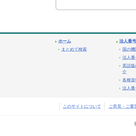
ホーム
法人番
まとめて検索
国の機
法人番
英語版
介
各種資
法人番
このサイトについて
ご意見・ご要