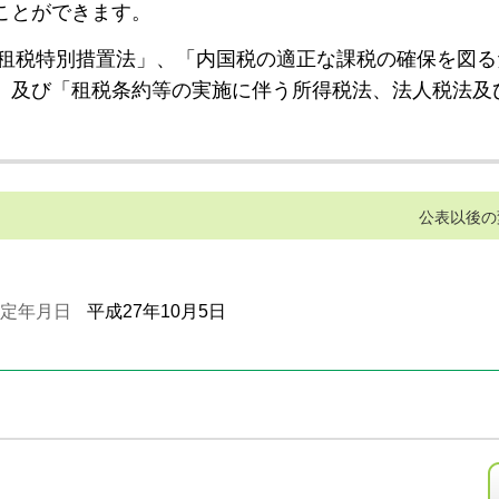
ことができます。
租税特別措置法」、「内国税の適正な課税の確保を図る
」及び「租税条約等の実施に伴う所得税法、法人税法及
公表以後の
定年月日
平成27年10月5日