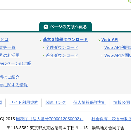
号とは
基本３情報ダウンロード
Web-API
関等一覧
全件ダウンロード
Web-API利
号の利活用
差分ダウンロード
Web-APIお
webページのご紹
料のご紹介
号に関する情報
望
サイト利用規約
関連リンク
個人情報保護方針
情報公開
(C) 2015
国税庁（法人番号7000012050002）
社会保障・税番号制
〒113-8582 東京都文京区湯島４丁目６－15 湯島地方合同庁舎