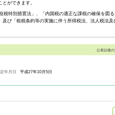
ことができます。
租税特別措置法」、「内国税の適正な課税の確保を図る
」及び「租税条約等の実施に伴う所得税法、法人税法及
公表以後の
定年月日
平成27年10月5日