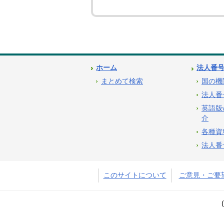
ホーム
法人番
まとめて検索
国の機
法人番
英語版
介
各種資
法人番
このサイトについて
ご意見・ご要