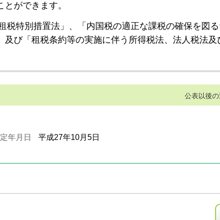
ことができます。
租税特別措置法」、「内国税の適正な課税の確保を図る
」及び「租税条約等の実施に伴う所得税法、法人税法及
公表以後の
定年月日
平成27年10月5日