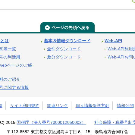
号とは
基本３情報ダウンロード
Web-API
関等一覧
全件ダウンロード
Web-API利
号の利活用
差分ダウンロード
Web-APIお
webページのご紹
料のご紹介
号に関する情報
望
サイト利用規約
関連リンク
個人情報保護方針
情報公開
(C) 2015
国税庁（法人番号7000012050002）
社会保障・税番号制
〒113-8582 東京都文京区湯島４丁目６－15 湯島地方合同庁舎