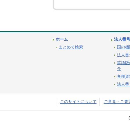
ホーム
法人番
まとめて検索
国の機
法人番
英語版
介
各種資
法人番
このサイトについて
ご意見・ご要