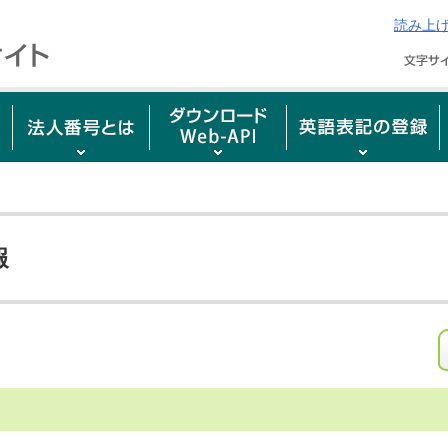
読み上
報