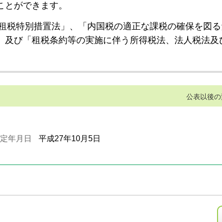
ことができます。
租税特別措置法」、「内国税の適正な課税の確保を図る
」及び「租税条約等の実施に伴う所得税法、法人税法及
公表以後の
定年月日
平成27年10月5日