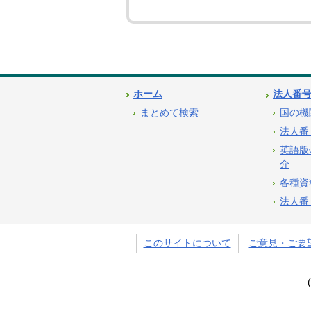
ホーム
法人番
まとめて検索
国の機
法人番
英語版
介
各種資
法人番
このサイトについて
ご意見・ご要