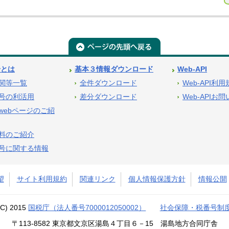
号とは
基本３情報ダウンロード
Web-API
関等一覧
全件ダウンロード
Web-API利
号の利活用
差分ダウンロード
Web-APIお
webページのご紹
料のご紹介
号に関する情報
望
サイト利用規約
関連リンク
個人情報保護方針
情報公開
(C) 2015
国税庁（法人番号7000012050002）
社会保障・税番号制
〒113-8582 東京都文京区湯島４丁目６－15 湯島地方合同庁舎