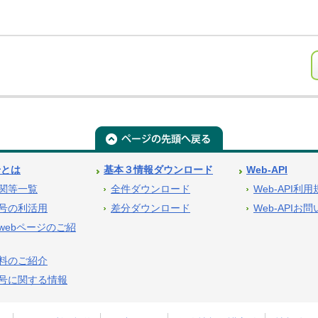
号とは
基本３情報ダウンロード
Web-API
関等一覧
全件ダウンロード
Web-API利
号の利活用
差分ダウンロード
Web-APIお
webページのご紹
料のご紹介
号に関する情報