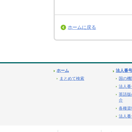
ホームに戻る
ホーム
法人番
まとめて検索
国の機
法人番
英語版
介
各種資
法人番