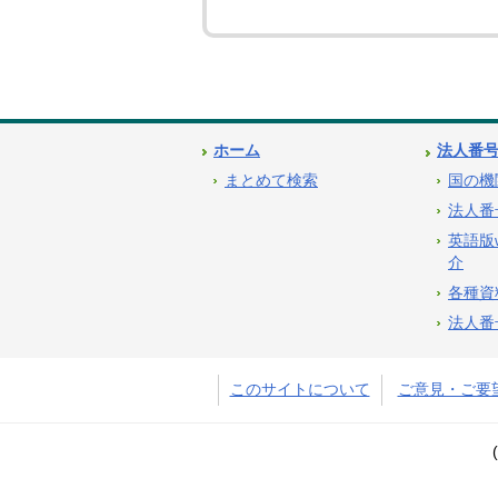
ホーム
法人番
まとめて検索
国の機
法人番
英語版
介
各種資
法人番
このサイトについて
ご意見・ご要