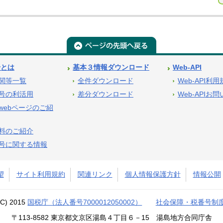
号とは
基本３情報ダウンロード
Web-API
関等一覧
全件ダウンロード
Web-API利
号の利活用
差分ダウンロード
Web-APIお
webページのご紹
料のご紹介
号に関する情報
望
サイト利用規約
関連リンク
個人情報保護方針
情報公開
(C) 2015
国税庁（法人番号7000012050002）
社会保障・税番号制
〒113-8582 東京都文京区湯島４丁目６－15 湯島地方合同庁舎