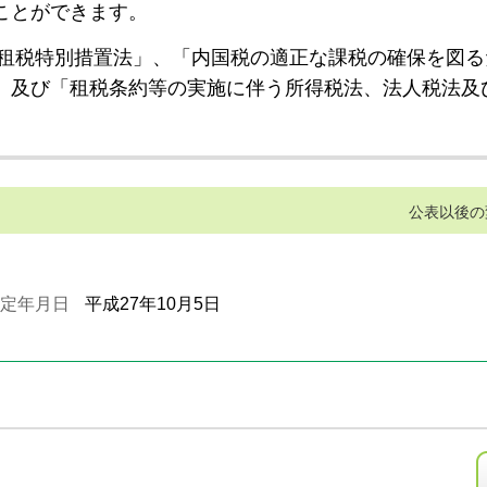
ことができます。
租税特別措置法」、「内国税の適正な課税の確保を図る
」及び「租税条約等の実施に伴う所得税法、法人税法及
公表以後の
定年月日
平成27年10月5日